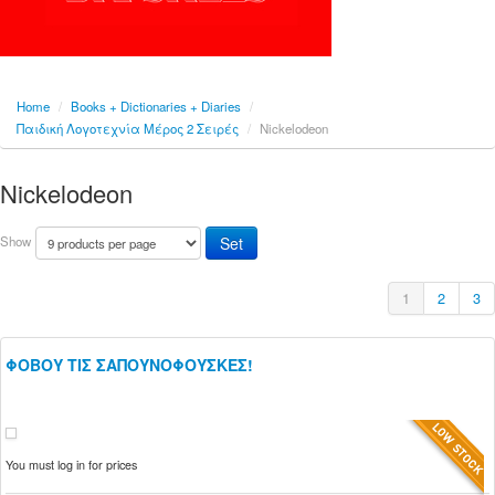
Home
/
Books + Dictionaries + Diaries
/
Παιδική Λογοτεχνία Μέρος 2 Σειρές
/
Nickelodeon
Nickelodeon
Show
1
2
3
ΦΟΒΟΥ ΤΙΣ ΣΑΠΟΥΝΟΦΟΥΣΚΕΣ!
You must log in for prices